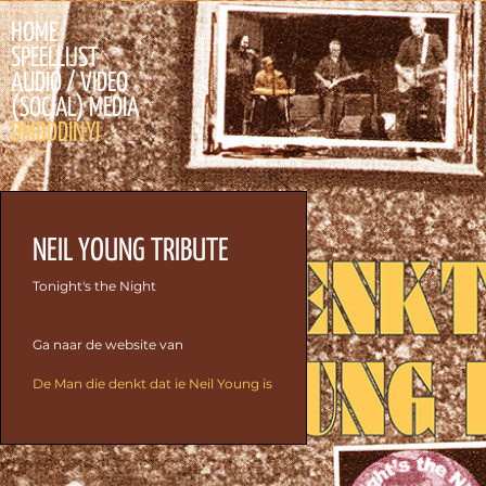
HOME
SPEELLIJST
AUDIO / VIDEO
(SOCIAL) MEDIA
DMDDDINYI
NEIL YOUNG TRIBUTE
Tonight's the Night
Ga naar de website van
De Man die denkt dat ie Neil Young is